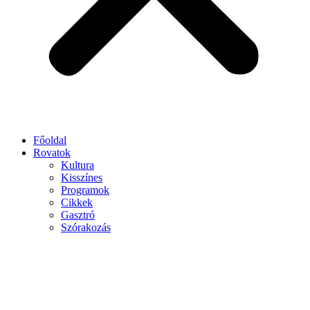
Főoldal
Rovatok
Kultura
Kisszínes
Programok
Cikkek
Gasztró
Szórakozás