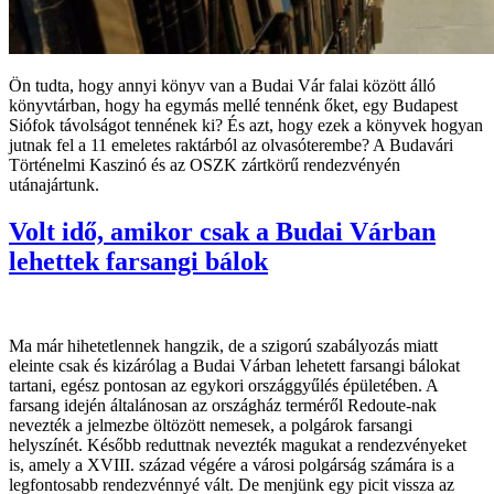
Ön tudta, hogy annyi könyv van a Budai Vár falai között álló
könyvtárban, hogy ha egymás mellé tennénk őket, egy Budapest
Siófok távolságot tennének ki? És azt, hogy ezek a könyvek hogyan
jutnak fel a 11 emeletes raktárból az olvasóterembe? A Budavári
Történelmi Kaszinó és az OSZK zártkörű rendezvényén
utánajártunk.
Volt idő, amikor csak a Budai Várban
lehettek farsangi bálok
Ma már hihetetlennek hangzik, de a szigorú szabályozás miatt
eleinte csak és kizárólag a Budai Várban lehetett farsangi bálokat
tartani, egész pontosan az egykori országgyűlés épületében. A
farsang idején általánosan az országház terméről Redoute-nak
nevezték a jelmezbe öltözött nemesek, a polgárok farsangi
helyszínét. Később reduttnak nevezték magukat a rendezvényeket
is, amely a XVIII. század végére a városi polgárság számára is a
legfontosabb rendezvénnyé vált. De menjünk egy picit vissza az