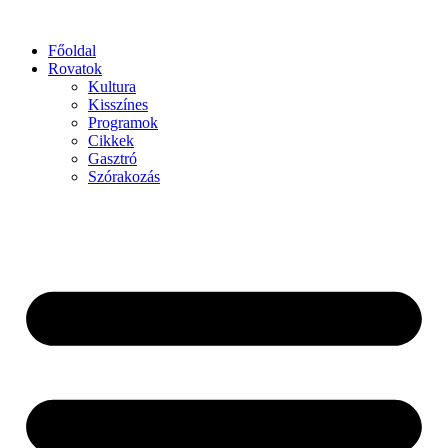
Főoldal
Rovatok
Kultura
Kisszínes
Programok
Cikkek
Gasztró
Szórakozás