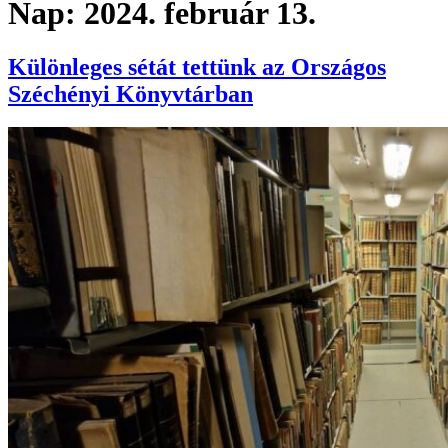
Nap:
2024. február 13.
Különleges sétát tettünk az Országos
Széchényi Könyvtárban