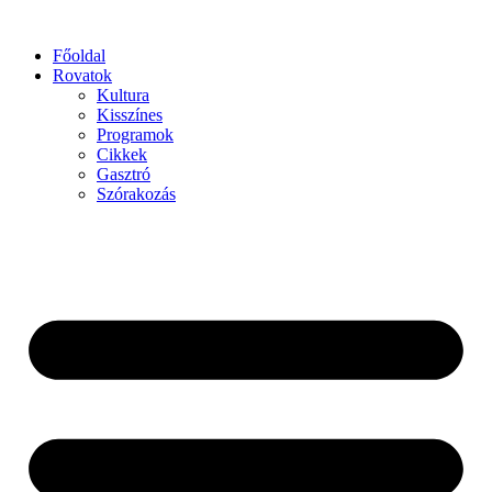
Főoldal
Rovatok
Kultura
Kisszínes
Programok
Cikkek
Gasztró
Szórakozás