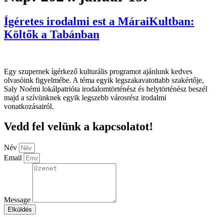
Ígéretes irodalmi est a MáraiKultban:
Költők a Tabánban
Egy szupernek ígérkező kulturális programot ajánlunk kedves
olvasóink figyelmébe. A téma egyik legszakavatottabb szakértője,
Saly Noémi lokálpatrióta irodalomtörténész és helytörténész beszél
majd a szívünknek egyik legszebb városrész irodalmi
vonatkozásairól.
Vedd fel velünk a kapcsolatot!
Név
Email
Message
Elküldés