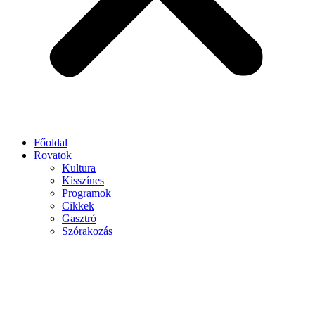
Főoldal
Rovatok
Kultura
Kisszínes
Programok
Cikkek
Gasztró
Szórakozás