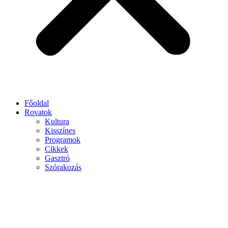
Főoldal
Rovatok
Kultura
Kisszínes
Programok
Cikkek
Gasztró
Szórakozás