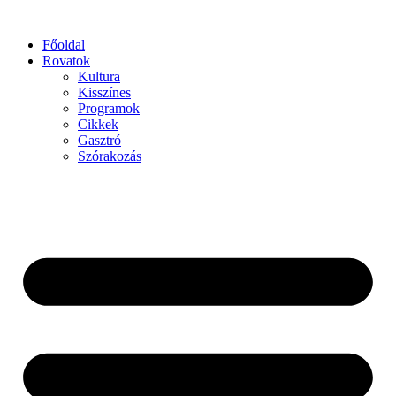
Főoldal
Rovatok
Kultura
Kisszínes
Programok
Cikkek
Gasztró
Szórakozás