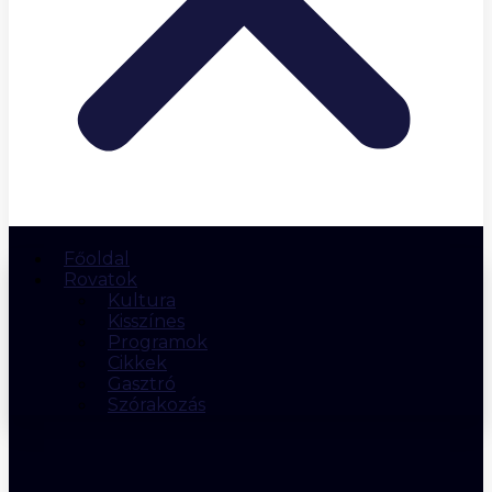
Főoldal
Rovatok
Kultura
Kisszínes
Programok
Cikkek
Gasztró
Szórakozás