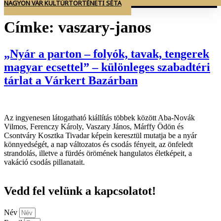
NAGYON VÁR KULTÚRTÖRTÉNETI SÉTA
Címke:
vaszary-janos
„Nyár a parton – folyók, tavak, tengerek
magyar ecsettel” – különleges szabadtéri
tárlat a Várkert Bazárban
Az ingyenesen látogatható kiállítás többek között Aba-Novák
Vilmos, Ferenczy Károly, Vaszary János, Márffy Ödön és
Csontváry Kosztka Tivadar képein keresztül mutatja be a nyár
könnyedségét, a nap változatos és csodás fényeit, az önfeledt
strandolás, illetve a fürdés örömének hangulatos életképeit, a
vakáció csodás pillanatait.
Vedd fel velünk a kapcsolatot!
Név