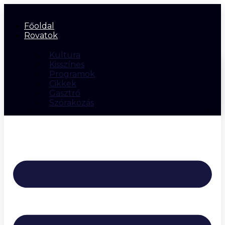
Főoldal
Rovatok
Kultura
Kisszínes
Programok
Cikkek
Gasztró
Szórakozás