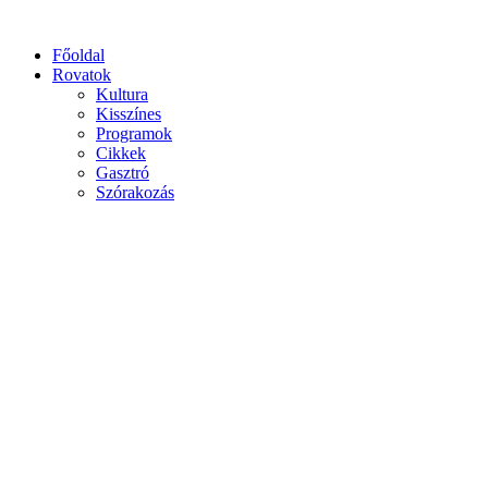
Főoldal
Rovatok
Kultura
Kisszínes
Programok
Cikkek
Gasztró
Szórakozás