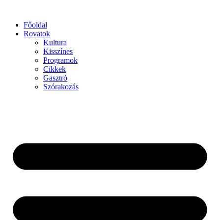
Főoldal
Rovatok
Kultura
Kisszínes
Programok
Cikkek
Gasztró
Szórakozás