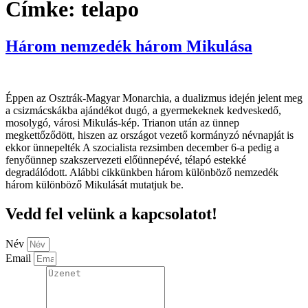
Címke:
telapo
Három nemzedék három Mikulása
Éppen az Osztrák-Magyar Monarchia, a dualizmus idején jelent meg
a csizmácskákba ajándékot dugó, a gyermekeknek kedveskedő,
mosolygó, városi Mikulás-kép. Trianon után az ünnep
megkettőződött, hiszen az országot vezető kormányzó névnapját is
ekkor ünnepelték A szocialista rezsimben december 6-a pedig a
fenyőünnep szakszervezeti előünnepévé, télapó estekké
degradálódott. Alábbi cikkünkben három különböző nemzedék
három különböző Mikulását mutatjuk be.
Vedd fel velünk a kapcsolatot!
Név
Email