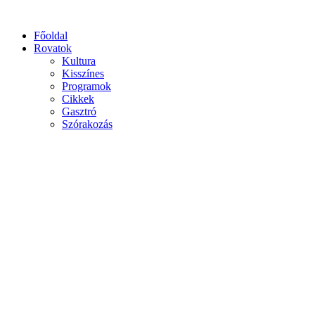
Főoldal
Rovatok
Kultura
Kisszínes
Programok
Cikkek
Gasztró
Szórakozás