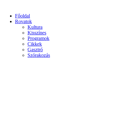
Főoldal
Rovatok
Kultura
Kisszínes
Programok
Cikkek
Gasztró
Szórakozás