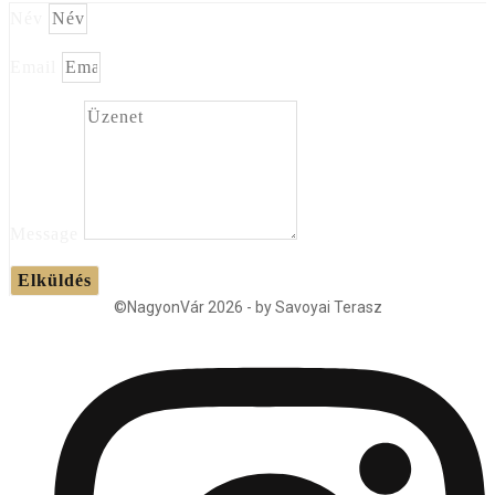
Név
Email
Message
Elküldés
©NagyonVár 2026 - by Savoyai Terasz