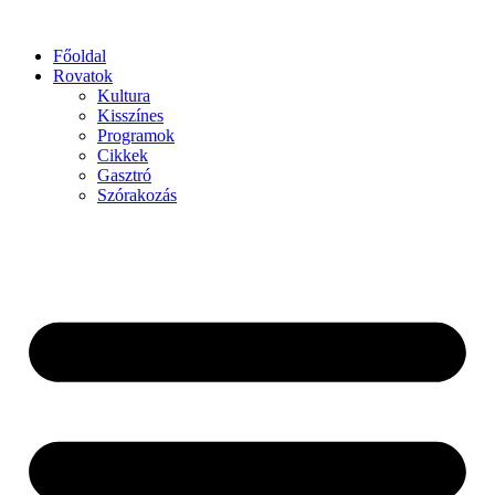
Főoldal
Rovatok
Kultura
Kisszínes
Programok
Cikkek
Gasztró
Szórakozás