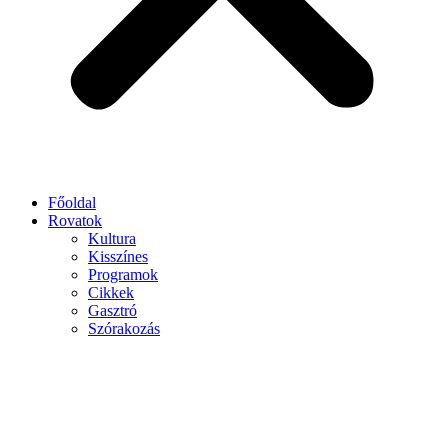
Főoldal
Rovatok
Kultura
Kisszínes
Programok
Cikkek
Gasztró
Szórakozás