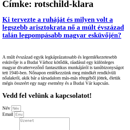
Címke:
rotschild-klara
Ki tervezte a ruháját és milyen volt a
legszebb arisztokrata nő a múlt évszázad
talán legpompásabb magyar esküvőjén?
A múlt évszázad egyik legkáprázatosabb és legemlékezetesebb
esküvője is a Budai Várhoz kötődik, ráadásul egy különleges
magyar divattervezőnő fantasztikus munkájáról is tanúbizonyságot
tett 1940-ben. Nőnapon emlékezzünk meg mindkét rendkívüli
nőalakról, akik bár a társadalom más-más rétegéből jöttek, életük
mégis összeért egy nagy esemény és a Budai Vár kapcsán.
Vedd fel velünk a kapcsolatot!
Név
Email