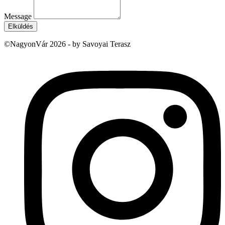
Message
Elküldés
©NagyonVár 2026 - by Savoyai Terasz