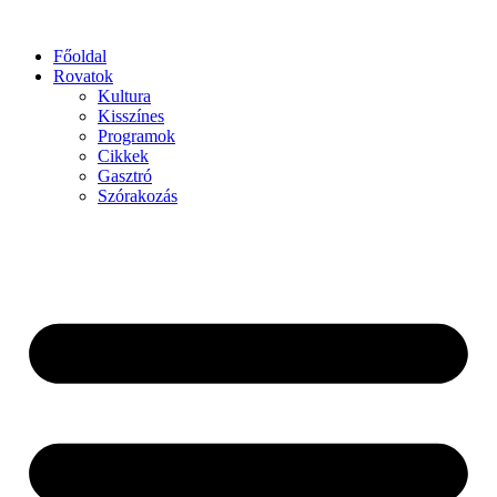
Főoldal
Rovatok
Kultura
Kisszínes
Programok
Cikkek
Gasztró
Szórakozás