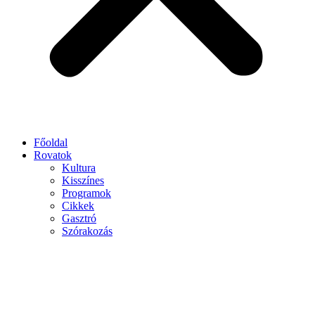
Főoldal
Rovatok
Kultura
Kisszínes
Programok
Cikkek
Gasztró
Szórakozás