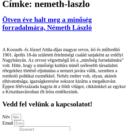
Címke:
nemeth-laszlo
Ötven éve halt meg a minőség
forradalmára, Németh László
A Kossuth- és József Attila-díjas magyar orvos, író és műfordító
1901. április 18-án született értelmiségi család sarjaként az erdélyi
Nagybányán. Az orvosi végzettségű író a „minőség forradalmára”
volt. Hitte, hogy a minőségi kultúra minél szélesebb társadalmi
rétegekhez történő eljuttatása a nemzet javára válik, szemben a
romboló politikai eszmékkel. Nehéz ember volt, olyan, akinek
elhivatottsága, igazságkeresése sokszor kizárta a megalkuvást.
Éppen félévszázada hagyta itt a földi világot, cikkünkkel az egykor
a Krisztinavárosban élt íróra emlékezünk.
Vedd fel velünk a kapcsolatot!
Név
Email