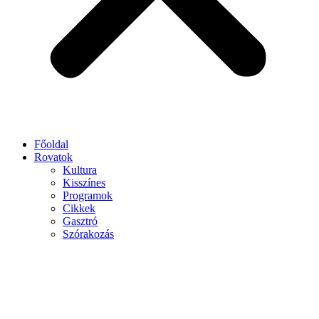
Főoldal
Rovatok
Kultura
Kisszínes
Programok
Cikkek
Gasztró
Szórakozás