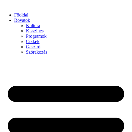
Főoldal
Rovatok
Kultura
Kisszínes
Programok
Cikkek
Gasztró
Szórakozás