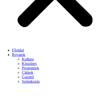
Főoldal
Rovatok
Kultura
Kisszínes
Programok
Cikkek
Gasztró
Szórakozás