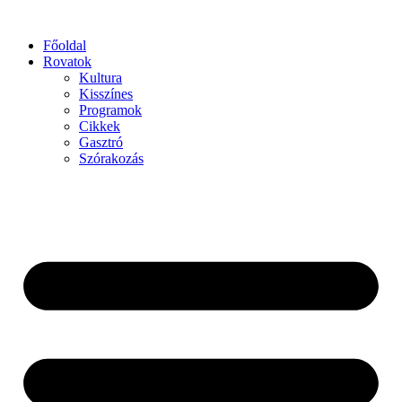
Főoldal
Rovatok
Kultura
Kisszínes
Programok
Cikkek
Gasztró
Szórakozás