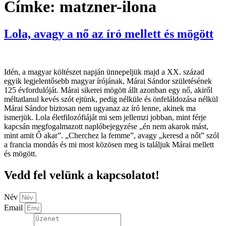
Címke:
matzner-ilona
Lola, avagy a nő az író mellett és mögött
Idén, a magyar költészet napján ünnepeljük majd a XX. század
egyik legjelentősebb magyar írójának, Márai Sándor születésének
125 évfordulóját. Márai sikerei mögött állt azonban egy nő, akiről
méltatlanul kevés szót ejtünk, pedig nélküle és önfeláldozása nélkül
Márai Sándor biztosan nem ugyanaz az író lenne, akinek ma
ismerjük. Lola életfilozófiáját mi sem jellemzi jobban, mint férje
kapcsán megfogalmazott naplóbejegyzése „én nem akarok mást,
mint amit Ő akar”. „Cherchez la femme”, avagy „keresd a nőt” szól
a francia mondás és mi most közösen meg is találjuk Márai mellett
és mögött.
Vedd fel velünk a kapcsolatot!
Név
Email