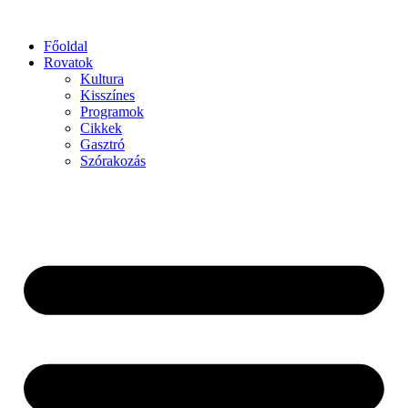
Főoldal
Rovatok
Kultura
Kisszínes
Programok
Cikkek
Gasztró
Szórakozás