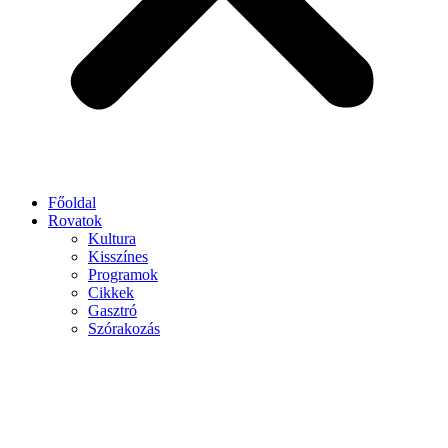
Főoldal
Rovatok
Kultura
Kisszínes
Programok
Cikkek
Gasztró
Szórakozás