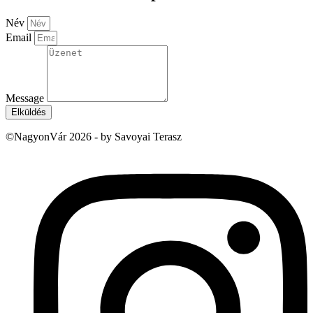
Név
Email
Message
Elküldés
©NagyonVár 2026 - by Savoyai Terasz