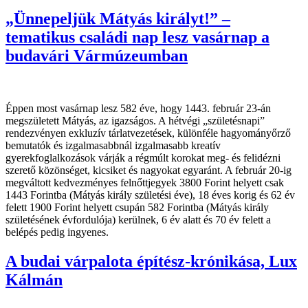
„Ünnepeljük Mátyás királyt!” –
tematikus családi nap lesz vasárnap a
budavári Vármúzeumban
Éppen most vasárnap lesz 582 éve, hogy 1443. február 23-án
megszületett Mátyás, az igazságos. A hétvégi „születésnapi”
rendezvényen exkluzív tárlatvezetések, különféle hagyományőrző
bemutatók és izgalmasabbnál izgalmasabb kreatív
gyerekfoglalkozások várják a régmúlt korokat meg- és felidézni
szerető közönséget, kicsiket és nagyokat egyaránt. A február 20-ig
megváltott kedvezményes felnőttjegyek 3800 Forint helyett csak
1443 Forintba (Mátyás király születési éve), 18 éves korig és 62 év
felett 1900 Forint helyett csupán 582 Forintba (Mátyás király
születésének évfordulója) kerülnek, 6 év alatt és 70 év felett a
belépés pedig ingyenes.
A budai várpalota építész-krónikása, Lux
Kálmán