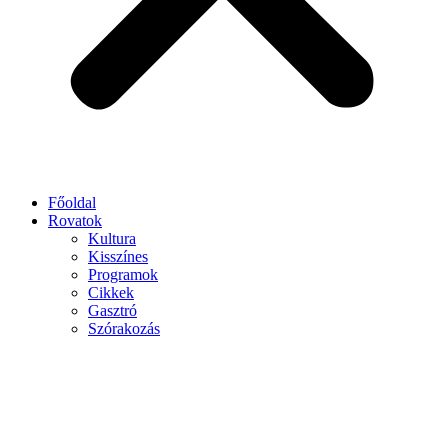
Főoldal
Rovatok
Kultura
Kisszínes
Programok
Cikkek
Gasztró
Szórakozás