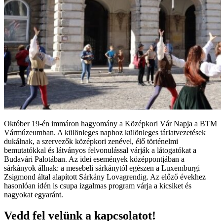
Október 19-én immáron hagyomány a Középkori Vár Napja a BTM
Vármúzeumban. A különleges naphoz különleges tárlatvezetések
dukálnak, a szervezők középkori zenével, élő történelmi
bemutatókkal és látványos felvonulással várják a látogatókat a
Budavári Palotában. Az idei események középpontjában a
sárkányok állnak: a mesebeli sárkánytól egészen a Luxemburgi
Zsigmond által alapított Sárkány Lovagrendig. Az előző évekhez
hasonlóan idén is csupa izgalmas program várja a kicsiket és
nagyokat egyaránt.
Vedd fel velünk a kapcsolatot!