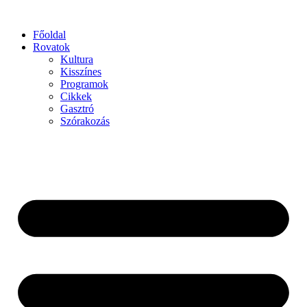
Főoldal
Rovatok
Kultura
Kisszínes
Programok
Cikkek
Gasztró
Szórakozás