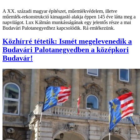
A XX. századi magyar építészet, műemlékvédelem, illetve
műemlék-rekonstrukció kimagasló alakja éppen 145 éve látta meg a
napvilágot. Lux Kálmán munkásságának egy jelentős része a mai
Budavári Palotanegyedhez kapcsolódik. Rá emlékezünk.
Közhírré tétetik: Ismét megelevenedik a
Budavári Palotanegyedben a középkori
Budavár!