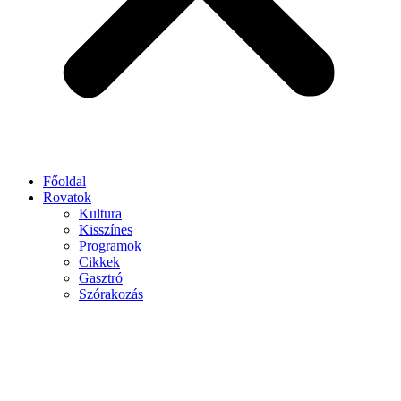
Főoldal
Rovatok
Kultura
Kisszínes
Programok
Cikkek
Gasztró
Szórakozás