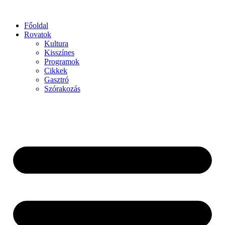
Főoldal
Rovatok
Kultura
Kisszínes
Programok
Cikkek
Gasztró
Szórakozás