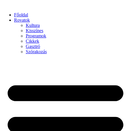
Főoldal
Rovatok
Kultura
Kisszínes
Programok
Cikkek
Gasztró
Szórakozás