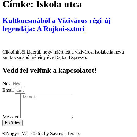
Címke:
Iskola utca
Kultkocsmából a Víziváros régi-új
legendája: A Rajkai-sztori
Cikkünkből kiderül, hogy miért lett a vízivárosi Isolabella nevű
kultkocsmából néhány éve Rajkai Espresso.
Vedd fel velünk a kapcsolatot!
Név
Email
Message
Elküldés
©NagyonVár 2026 - by Savoyai Terasz