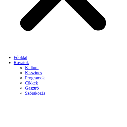
Főoldal
Rovatok
Kultura
Kisszínes
Programok
Cikkek
Gasztró
Szórakozás