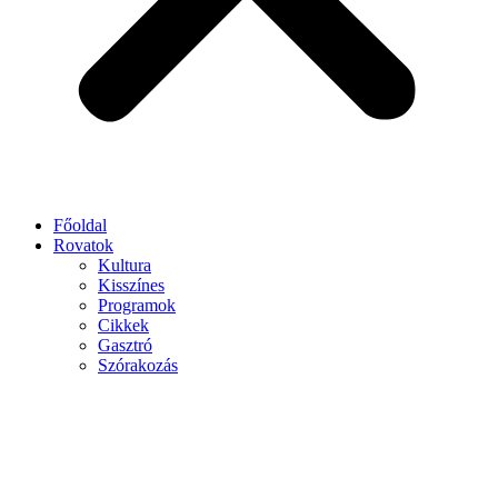
Főoldal
Rovatok
Kultura
Kisszínes
Programok
Cikkek
Gasztró
Szórakozás