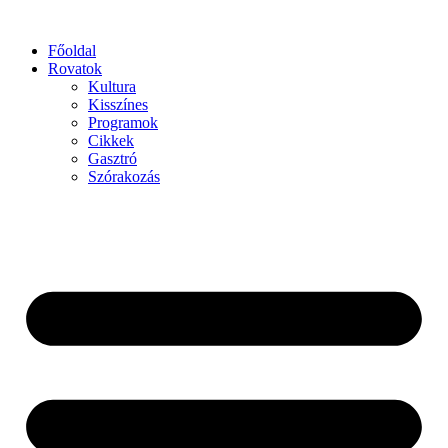
Főoldal
Rovatok
Kultura
Kisszínes
Programok
Cikkek
Gasztró
Szórakozás