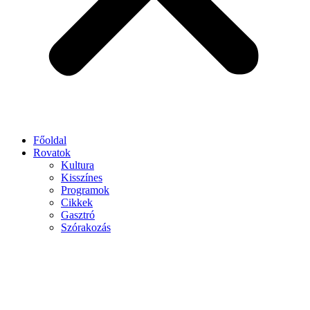
Főoldal
Rovatok
Kultura
Kisszínes
Programok
Cikkek
Gasztró
Szórakozás