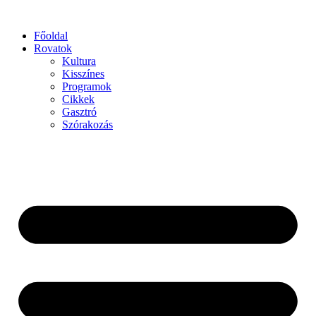
Főoldal
Rovatok
Kultura
Kisszínes
Programok
Cikkek
Gasztró
Szórakozás