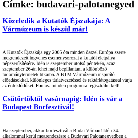
Címke:
budavari-palotanegyed
Közeledik a Kutatók Éjszakája: A
Vármúzeum is készül már!
A Kutatók Éjszakája egy 2005 óta minden ősszel Európa-szerte
megrendezett ingyenes eseménysorozat a kutatói életpálya
népszerűsítésére. Idén is szeptember utolsó péntekén, azaz
szeptember 26-án lehet majd bepillantani a különböző
tudományterületek titkaiba. A BTM Vármúzeum inspiráló
előadásokkal, különleges tárlatvezetéssel és raktárlátogatással várja
az érdeklődőket. Fontos: minden programra regisztrálni kell!
Csütörtöktől vasárnapig: Idén is vár a
Budapest Borfesztivál!
Ha szeptember, akkor borfesztivál a Budai Várban! Idén 34.
alkalommal kerül megrendezésre a Budavári Palotanegyedben a