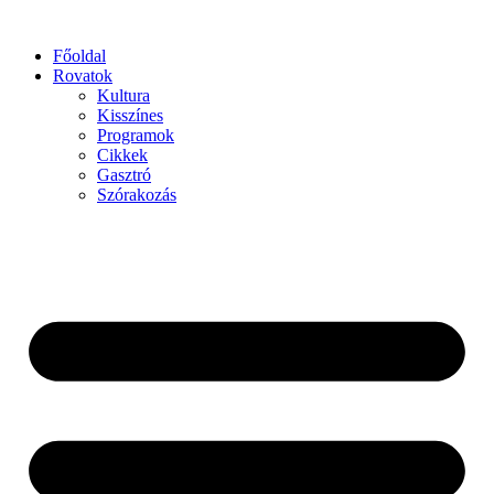
Főoldal
Rovatok
Kultura
Kisszínes
Programok
Cikkek
Gasztró
Szórakozás