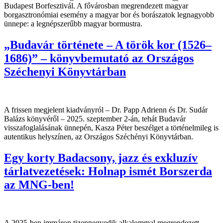
Budapest Borfesztivál. A fővárosban megrendezett magyar
borgasztronómiai esemény a magyar bor és borászatok legnagyobb
ünnepe: a legnépszerűbb magyar bormustra.
„Budavár története – A török kor (1526–
1686)” – könyvbemutató az Országos
Széchenyi Könyvtárban
A frissen megjelent kiadványról – Dr. Papp Adrienn és Dr. Sudár
Balázs könyvéről – 2025. szeptember 2-án, tehát Budavár
visszafoglalásának ünnepén, Kasza Péter beszélget a történelmileg is
autentikus helyszínen, az Országos Széchényi Könyvtárban.
Egy korty Badacsony, jazz és exkluzív
tárlatvezetések: Holnap ismét Borszerda
az MNG-ben!
A 2025-ben immáron tizennegyedik alkalommal megrendezett