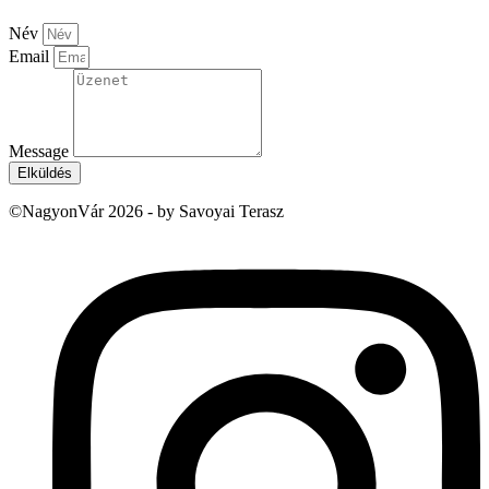
Név
Email
Message
Elküldés
©NagyonVár 2026 - by Savoyai Terasz