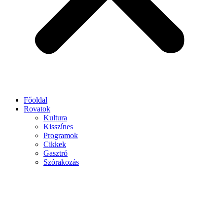
Főoldal
Rovatok
Kultura
Kisszínes
Programok
Cikkek
Gasztró
Szórakozás