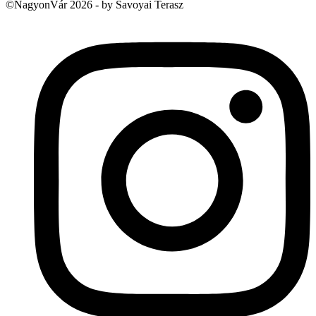
©NagyonVár 2026 - by Savoyai Terasz