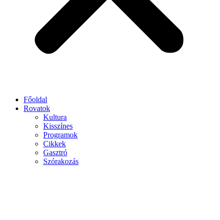
Főoldal
Rovatok
Kultura
Kisszínes
Programok
Cikkek
Gasztró
Szórakozás