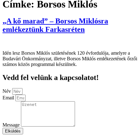
Címke:
Borsos Miklós
„A kő marad” – Borsos Miklósra
emlékeztünk Farkasréten
Idén lesz Borsos Miklós születésének 120 évfordulója, amelyre a
Budavári Önkormányzat, illetve Borsos Miklós emlékezetének őrzői
számos közös programmal készülnek.
Vedd fel velünk a kapcsolatot!
Név
Email
Message
Elküldés