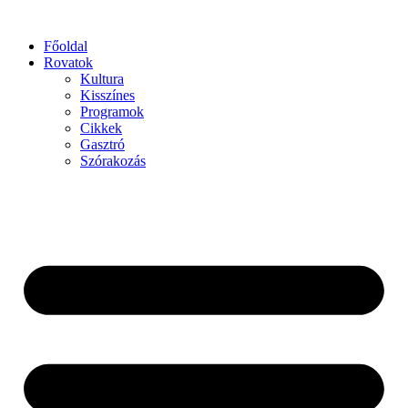
Főoldal
Rovatok
Kultura
Kisszínes
Programok
Cikkek
Gasztró
Szórakozás