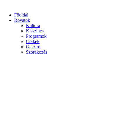
Főoldal
Rovatok
Kultura
Kisszínes
Programok
Cikkek
Gasztró
Szórakozás