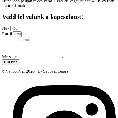
Duna jobb partján fekvő várat. Ezzel ért véget Budán – 145 év után
– a török uralom.
Vedd fel velünk a kapcsolatot!
Név
Email
Message
Elküldés
©NagyonVár 2026 - by Savoyai Terasz