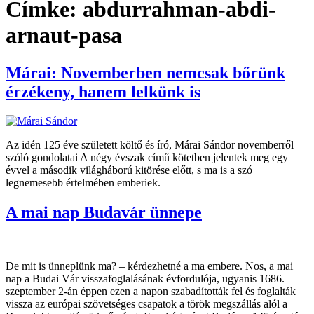
Címke:
abdurrahman-abdi-
arnaut-pasa
Márai: Novemberben nemcsak bőrünk
érzékeny, hanem lelkünk is
Az idén 125 éve született költő és író, Márai Sándor novemberről
szóló gondolatai A négy évszak című kötetben jelentek meg egy
évvel a második világháború kitörése előtt, s ma is a szó
legnemesebb értelmében emberiek.
A mai nap Budavár ünnepe
De mit is ünneplünk ma? – kérdezhetné a ma embere. Nos, a mai
nap a Budai Vár visszafoglalásának évfordulója, ugyanis 1686.
szeptember 2-án éppen ezen a napon szabadították fel és foglalták
vissza az európai szövetséges csapatok a török megszállás alól a