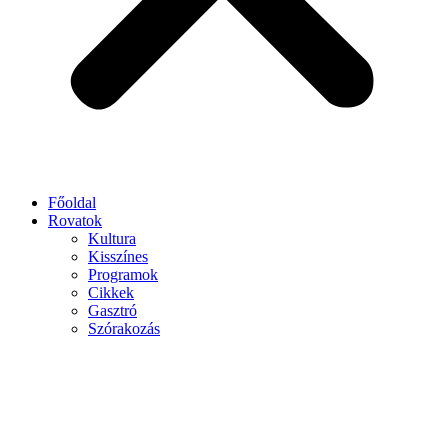
Főoldal
Rovatok
Kultura
Kisszínes
Programok
Cikkek
Gasztró
Szórakozás