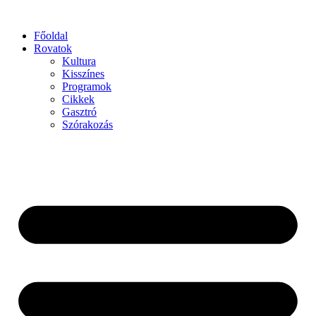
Főoldal
Rovatok
Kultura
Kisszínes
Programok
Cikkek
Gasztró
Szórakozás