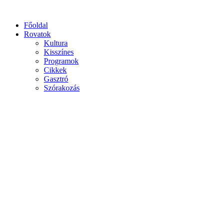
Főoldal
Rovatok
Kultura
Kisszínes
Programok
Cikkek
Gasztró
Szórakozás