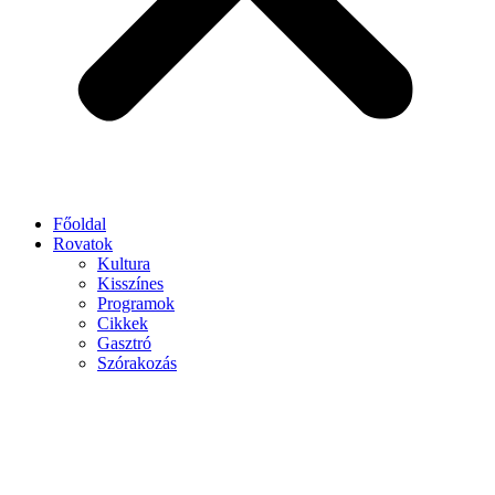
Főoldal
Rovatok
Kultura
Kisszínes
Programok
Cikkek
Gasztró
Szórakozás