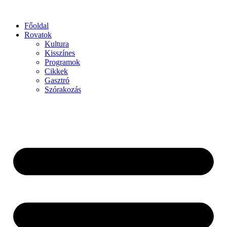
Főoldal
Rovatok
Kultura
Kisszínes
Programok
Cikkek
Gasztró
Szórakozás