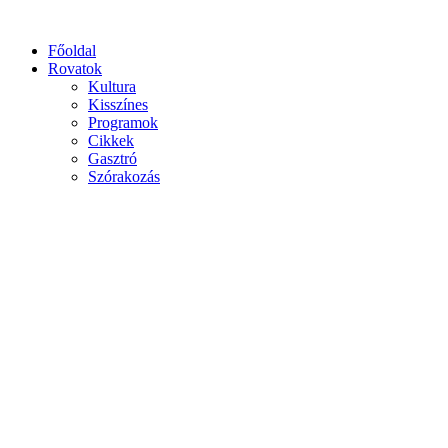
Főoldal
Rovatok
Kultura
Kisszínes
Programok
Cikkek
Gasztró
Szórakozás