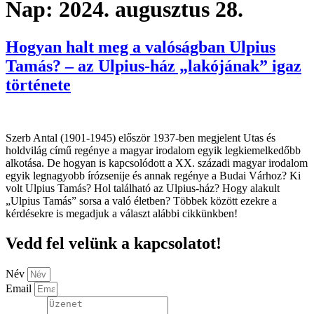
Nap:
2024. augusztus 28.
Hogyan halt meg a valóságban Ulpius
Tamás? – az Ulpius-ház „lakójának” igaz
története
Szerb Antal (1901-1945) először 1937-ben megjelent Utas és
holdvilág című regénye a magyar irodalom egyik legkiemelkedőbb
alkotása. De hogyan is kapcsolódott a XX. századi magyar irodalom
egyik legnagyobb írózsenije és annak regénye a Budai Várhoz? Ki
volt Ulpius Tamás? Hol található az Ulpius-ház? Hogy alakult
„Ulpius Tamás” sorsa a való életben? Többek között ezekre a
kérdésekre is megadjuk a választ alábbi cikkünkben!
Vedd fel velünk a kapcsolatot!
Név
Email