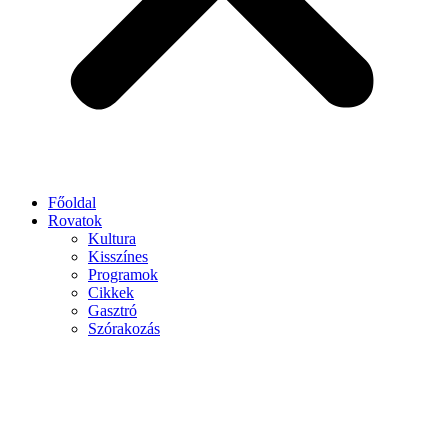
Főoldal
Rovatok
Kultura
Kisszínes
Programok
Cikkek
Gasztró
Szórakozás