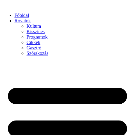
Főoldal
Rovatok
Kultura
Kisszínes
Programok
Cikkek
Gasztró
Szórakozás