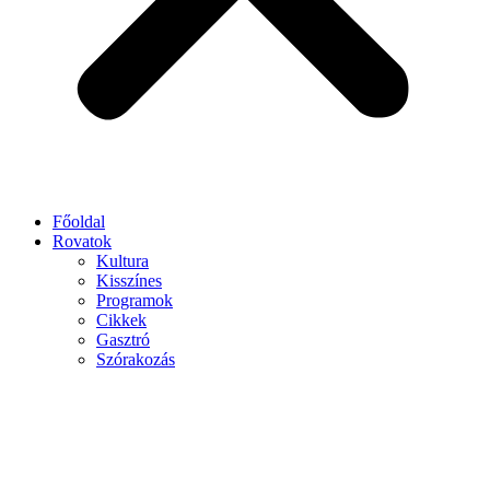
Főoldal
Rovatok
Kultura
Kisszínes
Programok
Cikkek
Gasztró
Szórakozás