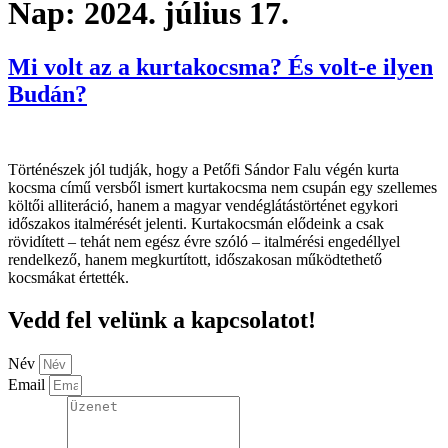
Nap:
2024. július 17.
Mi volt az a kurtakocsma? És volt-e ilyen
Budán?
Történészek jól tudják, hogy a Petőfi Sándor Falu végén kurta
kocsma című versből ismert kurtakocsma nem csupán egy szellemes
költői alliteráció, hanem a magyar vendéglátástörténet egykori
időszakos italmérését jelenti. Kurtakocsmán elődeink a csak
rövidített – tehát nem egész évre szóló – italmérési engedéllyel
rendelkező, hanem megkurtított, időszakosan működtethető
kocsmákat értették.
Vedd fel velünk a kapcsolatot!
Név
Email