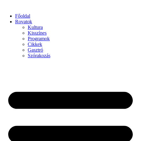
Főoldal
Rovatok
Kultura
Kisszínes
Programok
Cikkek
Gasztró
Szórakozás