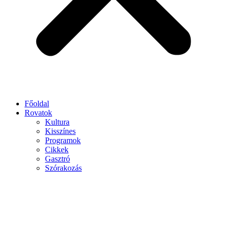
Főoldal
Rovatok
Kultura
Kisszínes
Programok
Cikkek
Gasztró
Szórakozás