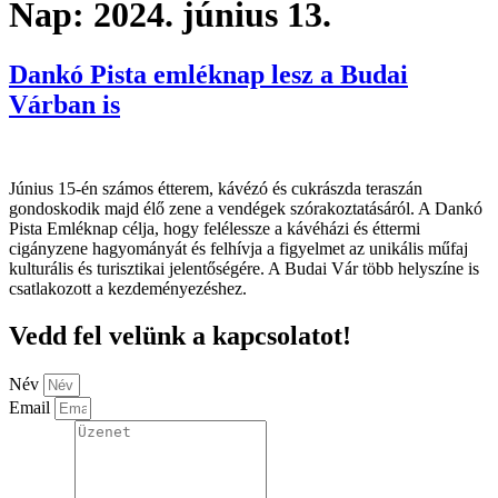
Nap:
2024. június 13.
Dankó Pista emléknap lesz a Budai
Várban is
Június 15-én számos étterem, kávézó és cukrászda teraszán
gondoskodik majd élő zene a vendégek szórakoztatásáról. A Dankó
Pista Emléknap célja, hogy felélessze a kávéházi és éttermi
cigányzene hagyományát és felhívja a figyelmet az unikális műfaj
kulturális és turisztikai jelentőségére. A Budai Vár több helyszíne is
csatlakozott a kezdeményezéshez.
Vedd fel velünk a kapcsolatot!
Név
Email