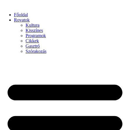
Főoldal
Rovatok
Kultura
Kisszínes
Programok
Cikkek
Gasztró
Szórakozás