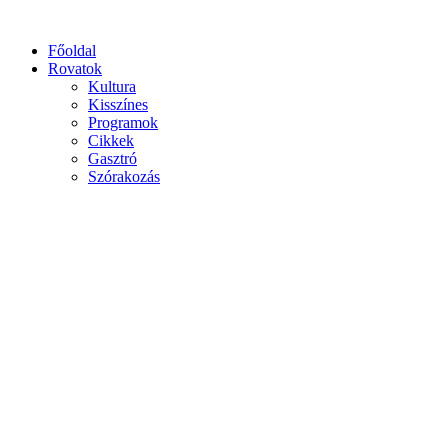
Főoldal
Rovatok
Kultura
Kisszínes
Programok
Cikkek
Gasztró
Szórakozás